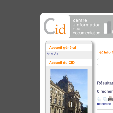
Accueil général
Info 
A-
A
A+
Accueil du CID
Résultat
0
recher
recherche