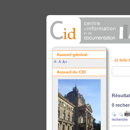
Accueil général
Info 
A-
A
A+
Accueil du CID
Résultat
0
recher
recherche