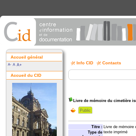
Accueil général
Info CID
Contacts
A-
A
A+
Accueil du CID
Livre de mémoire du cimetière is
Public
Titre :
Livre de mémoire 
texte imprimé
Type de