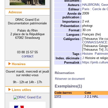
document :
HALBRONN, Geor
Auteurs :
Paris : Cercle de 
Editeur :
Adresse
2009
Année de
publication :
DRAC Grand Est
2 vol.
Importance :
Documentation patrimoniale
photogr.
Présentation :
30 cm
Format :
Palais du Rhin
2 place de la République
Français (
fre
)
Langues :
67082 Strasbourg
[Thésaurus Vie cul
Catégories :
CONNAISSANCE:
[Thésaurus Géogr
[Thésaurus Tri]
J
03 88 15 57 55
Histoire
Patrimoin
Tags :
contact
J
Histoire et religi
Index. décimale :
https://pmb.cultu
Permalink :
Horaires
Ouvert mardi, mercredi et jeudi
Réservation
sur rendez-vous
Réserver ce document
9h - 12h et 14h - 17h
Exemplaires(1)
Liens utiles
Code-barres
Cote
1372
J 2.1 HAL