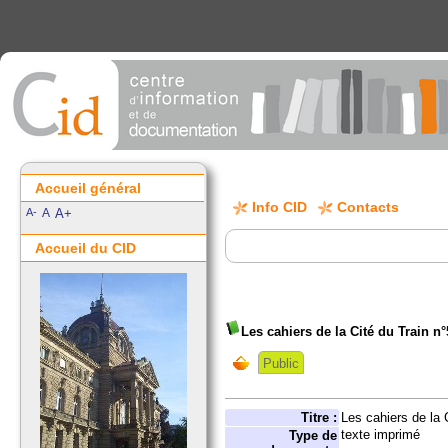
Accueil général
Info CID
Contacts
A-
A
A+
Accueil du CID
Les cahiers de la Cité du Train n°
Public
Titre :
Les cahiers de la 
texte imprimé
Type de