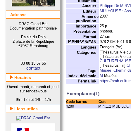
document :
Philippe Dir MIRV
Auteurs :
MULHOUSE : Assoc
Editeur :
Adresse
2007
Année de
publication :
DRAC Grand Est
25 p.
Importance :
Documentation patrimoniale
photogr.
Présentation :
27 cm
Format :
Palais du Rhin
2 place de la République
978-2-9501041-6-
ISBN/ISSN/EAN :
67082 Strasbourg
Français (
fre
)
Langues :
[Thésaurus Vie cul
Catégories :
[Thésaurus Vie cul
CULTUREL:MUS
03 88 15 57 55
[Thésaurus Tri]
C
contact
Musée
Chemin de
Tags :
M
Musées
Index. décimale :
Horaires
https://pmb.cultu
Permalink :
Ouvert mardi, mercredi et jeudi
sur rendez-vous
Exemplaires(1)
9h - 12h et 14h - 17h
Code-barres
Cote
4280
M 4.1.2 MUL LOC
Liens utiles