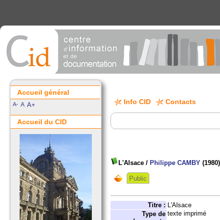
Accueil général
Info CID
Contacts
A-
A
A+
Accueil du CID
L'Alsace
/
Philippe CAMBY
(1980
Public
Titre :
L'Alsace
texte imprimé
Type de