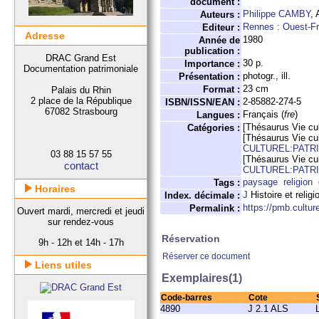
document :
Philippe CAMBY
, 
Auteurs :
Rennes : Ouest-F
Editeur :
Adresse
1980
Année de
publication :
DRAC Grand Est
30 p.
Importance :
Documentation patrimoniale
photogr., ill.
Présentation :
23 cm
Format :
Palais du Rhin
2 place de la République
2-85882-274-5
ISBN/ISSN/EAN :
67082 Strasbourg
Français (
fre
)
Langues :
[Thésaurus Vie cul
Catégories :
[Thésaurus Vie cul
CULTUREL:PATR
03 88 15 57 55
[Thésaurus Vie cul
contact
CULTUREL:PATR
paysage
religion
Tags :
Horaires
J
Histoire et religi
Index. décimale :
https://pmb.cultu
Permalink :
Ouvert mardi, mercredi et jeudi
sur rendez-vous
Réservation
9h - 12h et 14h - 17h
Réserver ce document
Liens utiles
Exemplaires(1)
Code-barres
Cote
4890
J 2.1 ALS