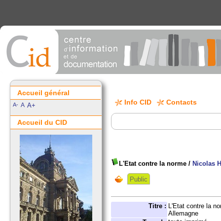
Accueil général
Info CID
Contacts
A-
A
A+
Accueil du CID
L'Etat contre la norme
/
Nicolas
Public
Titre :
L'Etat contre la no
Allemagne