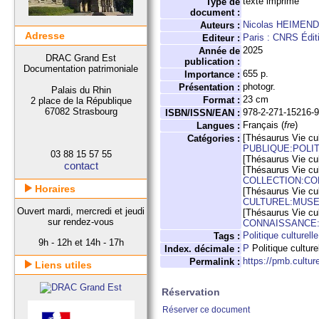
texte imprimé
Type de
document :
Nicolas HEIMEN
Auteurs :
Adresse
Paris : CNRS Édit
Editeur :
2025
Année de
DRAC Grand Est
publication :
Documentation patrimoniale
655 p.
Importance :
photogr.
Présentation :
Palais du Rhin
23 cm
Format :
2 place de la République
67082 Strasbourg
978-2-271-15216-
ISBN/ISSN/EAN :
Français (
fre
)
Langues :
[Thésaurus Vie cul
Catégories :
PUBLIQUE:POLI
03 88 15 57 55
[Thésaurus Vie cul
contact
[Thésaurus Vie cul
COLLECTION:CO
Horaires
[Thésaurus Vie cul
CULTUREL:MUS
Ouvert mardi, mercredi et jeudi
[Thésaurus Vie cul
sur rendez-vous
CONNAISSANCE:
Politique culturelle
Tags :
9h - 12h et 14h - 17h
P
Politique culture
Index. décimale :
https://pmb.cultu
Permalink :
Liens utiles
Réservation
Réserver ce document