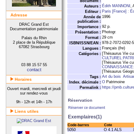
document :
Édith MANNONI
, 
Auteurs :
Paris [France] : É
Editeur :
Adresse
1996
Année de
publication :
DRAC Grand Est
92 p.
Importance :
Documentation patrimoniale
Photogr.
Présentation :
29 cm
Format :
Palais du Rhin
2 place de la République
978-2-7072-0292-
ISBN/ISSN/EAN :
67082 Strasbourg
Français (
fre
)
Langues :
[Thésaurus Vie cul
Catégories :
CULTUREL:PATR
[Thésaurus Vie cul
03 88 15 57 55
CONNAISSANCE:
contact
[Thésaurus Géogr
Art du bois
Artisa
Tags :
Horaires
O
Patrimoine
Index. décimale :
https://pmb.cultu
Permalink :
Ouvert mardi, mercredi et jeudi
sur rendez-vous
Réservation
9h - 12h et 14h - 17h
Réserver ce document
Liens utiles
Exemplaires(1)
Code-barres
Cote
5050
O 4.1 ALS