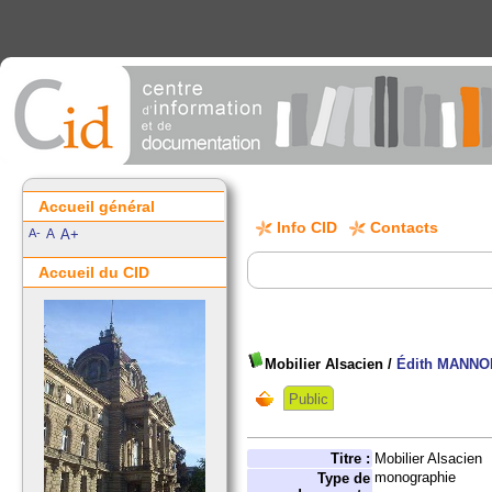
Accueil général
Info CID
Contacts
A-
A
A+
Accueil du CID
Mobilier Alsacien
/
Édith MANNO
Public
Titre :
Mobilier Alsacien
monographie
Type de