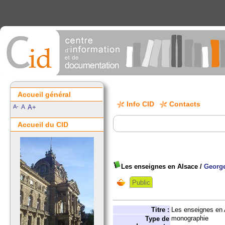
Accueil général
Info CID
Contacts
A-
A
A+
Accueil du CID
Les enseignes en Alsace
/
Georg
Public
Titre :
Les enseignes en A
monographie
Type de