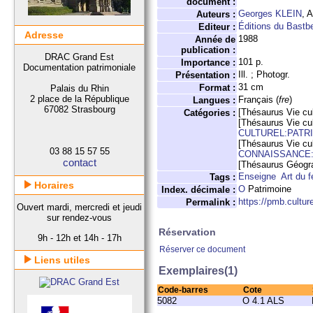
document :
Georges KLEIN
, 
Auteurs :
Éditions du Bastb
Editeur :
Adresse
1988
Année de
publication :
DRAC Grand Est
101 p.
Importance :
Documentation patrimoniale
Ill. ; Photogr.
Présentation :
31 cm
Format :
Palais du Rhin
2 place de la République
Français (
fre
)
Langues :
67082 Strasbourg
[Thésaurus Vie cul
Catégories :
[Thésaurus Vie cul
CULTUREL:PATR
[Thésaurus Vie cul
03 88 15 57 55
CONNAISSANCE:
contact
[Thésaurus Géogr
Enseigne
Art du f
Tags :
Horaires
O
Patrimoine
Index. décimale :
https://pmb.cultu
Permalink :
Ouvert mardi, mercredi et jeudi
sur rendez-vous
Réservation
9h - 12h et 14h - 17h
Réserver ce document
Liens utiles
Exemplaires(1)
Code-barres
Cote
5082
O 4.1 ALS