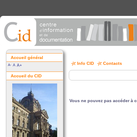
Accueil général
Info CID
Contacts
A-
A
A+
Accueil du CID
Vous ne pouvez pas accéder à 