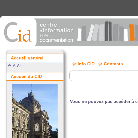
Accueil général
Info CID
Contacts
A-
A
A+
Accueil du CID
Vous ne pouvez pas accéder à 