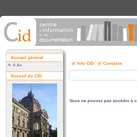
Accueil général
Info CID
Contacts
A-
A
A+
Accueil du CID
Vous ne pouvez pas accéder à 