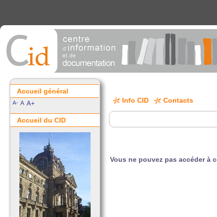
Accueil général
Info CID
Contacts
A-
A
A+
Accueil du CID
Vous ne pouvez pas accéder à 