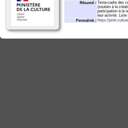
Texte-cadre des ce
Résumé :
(soutien à la créat
participation à la 
leur activité. List
https://pmb.cultur
Permalink :