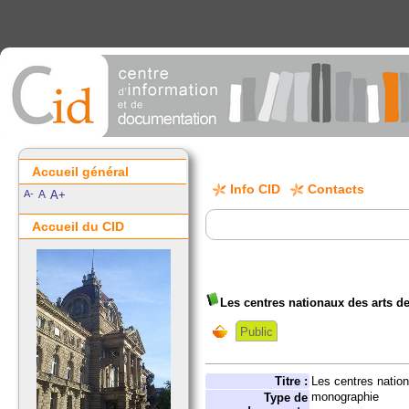
Accueil général
Info CID
Contacts
A-
A
A+
Accueil du CID
Les centres nationaux des arts de
Public
Titre :
Les centres nation
monographie
Type de