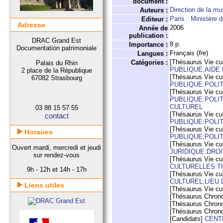
document :
Direction de la mu
Auteurs :
Paris : Ministère
Editeur :
Adresse
2006
Année de
publication :
DRAC Grand Est
8 p.
Importance :
Documentation patrimoniale
Français (
fre
)
Langues :
[Thésaurus Vie cul
Catégories :
Palais du Rhin
PUBLIQUE:AIDE
2 place de la République
[Thésaurus Vie cul
67082 Strasbourg
PUBLIQUE:POLI
[Thésaurus Vie cul
PUBLIQUE:POLI
CULTUREL
03 88 15 57 55
[Thésaurus Vie cul
contact
PUBLIQUE:POLI
[Thésaurus Vie cul
Horaires
PUBLIQUE:POLI
[Thésaurus Vie cul
Ouvert mardi, mercredi et jeudi
JURIDIQUE:DRO
sur rendez-vous
[Thésaurus Vie cul
CULTURELLES:T
9h - 12h et 14h - 17h
[Thésaurus Vie cul
CULTUREL:LIEU 
Liens utiles
[Thésaurus Vie cul
[Thésaurus Chron
[Thésaurus Chron
[Thésaurus Chron
[Candidats]
CENT