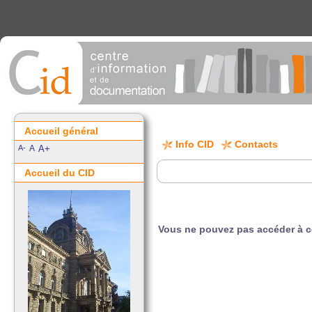
Accueil général
Info CID
Contacts
A-
A
A+
Accueil du CID
Vous ne pouvez pas accéder à 