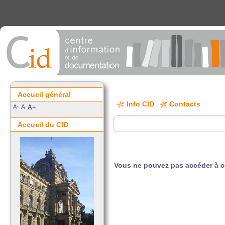
Accueil général
Info CID
Contacts
A-
A
A+
Accueil du CID
Vous ne pouvez pas accéder à 