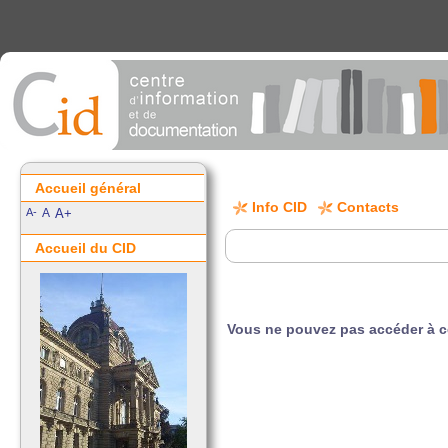
Accueil général
Info CID
Contacts
A-
A
A+
Accueil du CID
Vous ne pouvez pas accéder à 