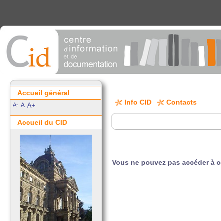
Accueil général
Info CID
Contacts
A-
A
A+
Accueil du CID
Vous ne pouvez pas accéder à 