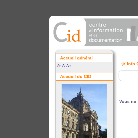
Accueil général
Info 
A-
A
A+
Accueil du CID
Vous ne 