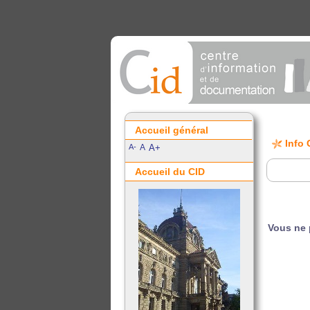
Accueil général
Info 
A-
A
A+
Accueil du CID
Vous ne 