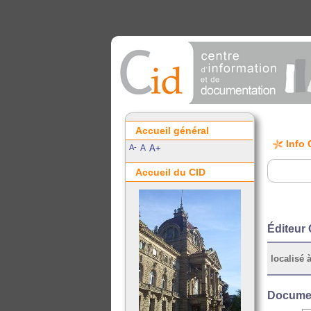
Accueil général
Info 
A-
A
A+
Accueil du CID
Éditeur 
localisé à
Documen