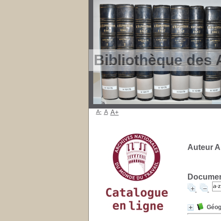
Bibliothèque des 
A-
A
A+
Auteur A
Document
Géog