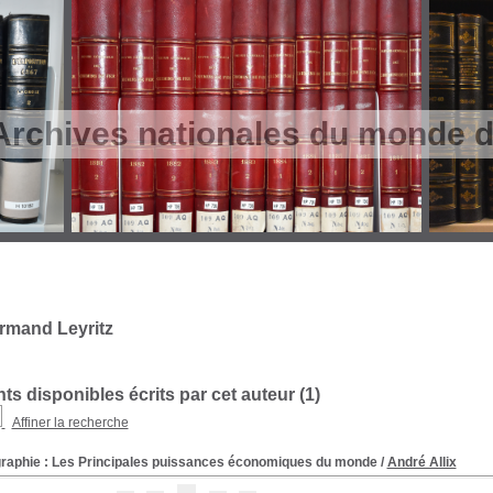
Archives nationales du monde du
rmand Leyritz
s disponibles écrits par cet auteur (
1
)
Affiner la recherche
raphie : Les Principales puissances économiques du monde
/
André Allix