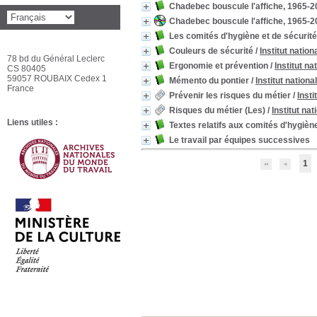
Chadebec bouscule l'affiche, 1965-
Chadebec bouscule l'affiche, 1965-
Les comités d'hygiène et de sécurité
Couleurs de sécurité
/
Institut natio
78 bd du Général Leclerc
Ergonomie et prévention
/
Institut n
CS 80405
59057 ROUBAIX Cedex 1
Mémento du pontier
/
Institut nation
France
Prévenir les risques du métier
/
Insti
Risques du métier (Les)
/
Institut na
Liens utiles :
Textes relatifs aux comités d'hygiène
Le travail par équipes successives
1