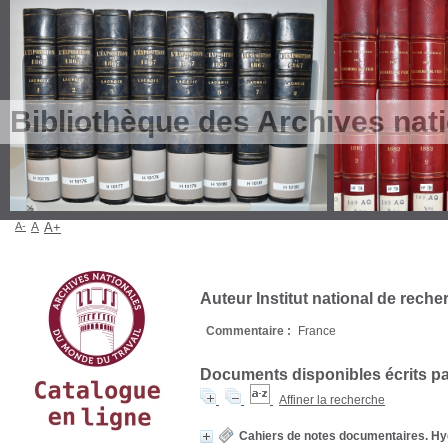
Bibliothèque des Archives nat
A-
A
A+
Auteur Institut national de reche
Commentaire :
France
Documents disponibles écrits par
Affiner la recherche
Cahiers de notes documentaires. Hygi