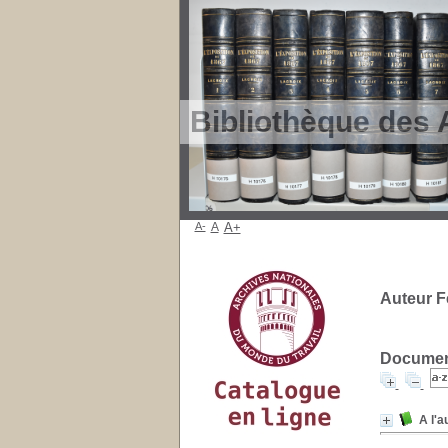
Bibliothèque des 
A-
A
A+
Auteur F
Document
A l'a