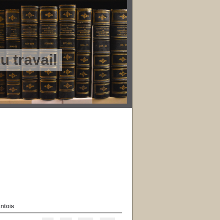
 travail
antois