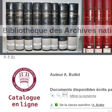
Bibliothèque des Archives nat
A-
A
A+
Auteur A. Bullot
Documents disponibles écrits par
Affiner la recherche
De la classe ouvrière
/
A. Bullot