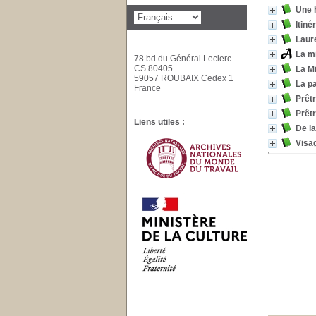
Une h
Itiné
Laure
La m
78 bd du Général Leclerc
CS 80405
La Mi
59057 ROUBAIX Cedex 1
La pa
France
Prêtr
Prêtr
Liens utiles :
De la
Visa