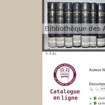
Bibliothèque des 
A-
A
A+
Auteur N
Document
Chrét
La fo