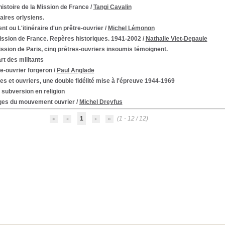
istoire de la Mission de France
/
Tangi Cavalin
raires orlysiens.
nt ou L'itinéraire d'un prêtre-ouvrier
/
Michel Lémonon
ission de France. Repères historiques. 1941-2002
/
Nathalie Viet-Depaule
ssion de Paris, cinq prêtres-ouvriers insoumis témoignent.
rt des militants
e-ouvrier forgeron
/
Paul Anglade
es et ouvriers, une double fidélité mise à l'épreuve 1944-1969
 subversion en religion
ges du mouvement ouvrier
/
Michel Dreyfus
1
(1 - 12 / 12)