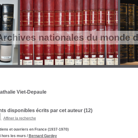
Archives nationales du monde du
athalie Viet-Depaule
s disponibles écrits par cet auteur (
12
)
Affiner la recherche
iens et ouvriers en France (1937-1970)
i hors les murs
/
Bernard Gardey