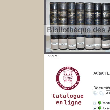
Bibliothèque des 
A-
A
A+
Auteur Lo
Document
Media
Le no