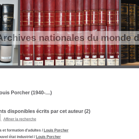
Archives nationales du monde du
uis Porcher (1940-....)
s disponibles écrits par cet auteur (
2
)
Affiner la recherche
 et formation d'adultes
/
Louis Porcher
uvel état industriel
/
Louis Porcher