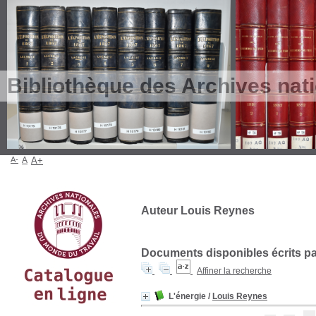
Bibliothèque des Archives nat
A-
A
A+
Auteur Louis Reynes
Documents disponibles écrits par
Affiner la recherche
L'énergie
/
Louis Reynes