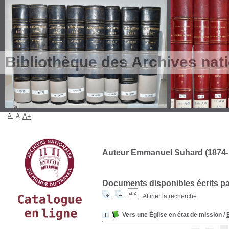
Bibliothèque des Archives nat
A-
A
A+
Auteur Emmanuel Suhard (1874-
Documents disponibles écrits par
Affiner la recherche
Vers une Église en état de mission
/