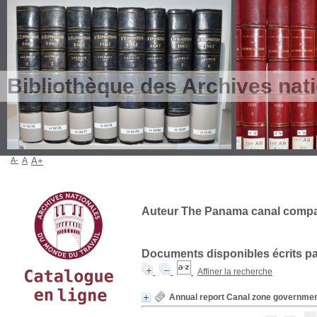
Bibliothèque des Archives nat
A-
A
A+
Auteur The Panama canal compan
Documents disponibles écrits par
Affiner la recherche
Annual report Canal zone governme