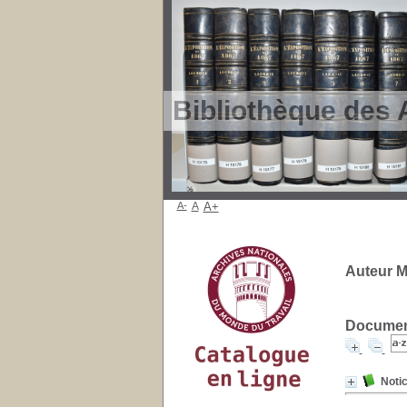
Bibliothèque des 
A-
A
A+
Auteur M
Document
Notic