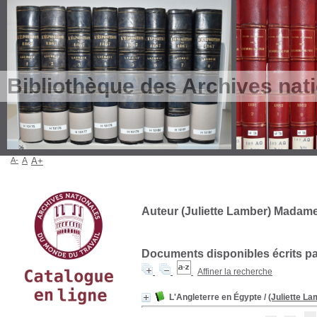
Bibliothèque des Archives nat
A-
A
A+
Auteur (Juliette Lamber) Madame
Documents disponibles écrits par
Affiner la recherche
L'Angleterre en Égypte
/
(Juliette L