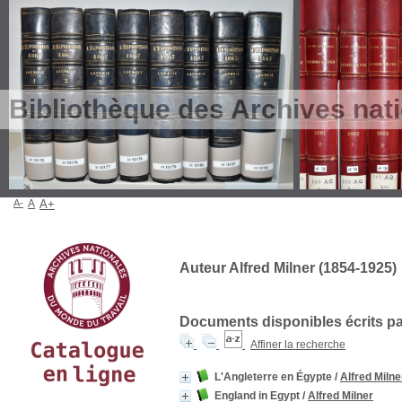
Bibliothèque des Archives nat
A-
A
A+
Auteur Alfred Milner (1854-1925)
Documents disponibles écrits par
Affiner la recherche
L'Angleterre en Égypte
/
Alfred Milne
England in Egypt
/
Alfred Milner