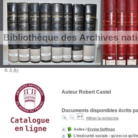
Bibliothèque des Archives nat
A-
A
A+
Auteur Robert Castel
Documents disponibles écrits par
Affiner la recherche
Asiles
/
Erving Goffman
L'insécurité sociale : qu'est-ce qu'ê