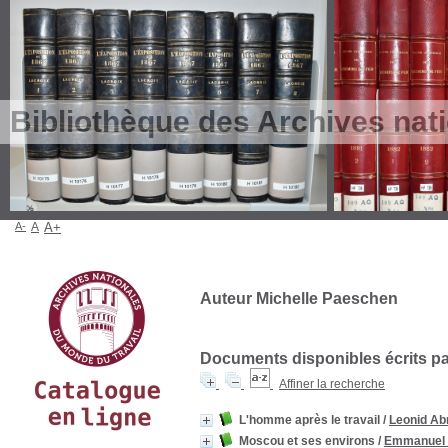
Bibliothèque des Archives nat
A-
A
A+
Auteur Michelle Paeschen
Documents disponibles écrits par
Affiner la recherche
L'homme après le travail
/
Leonid Ab
Moscou et ses environs
/
Emmanuel 