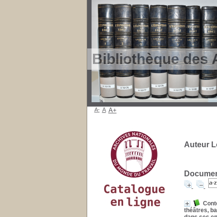
Bibliothèque des 
A-
A
A+
Auteur L
Document
Conte
théâtres, ba