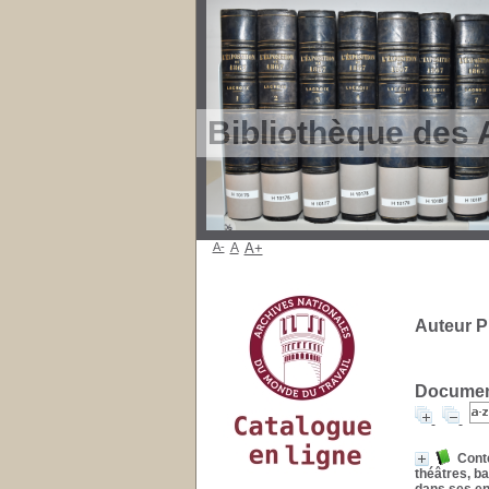
Bibliothèque des 
A-
A
A+
Auteur Pi
Document
Conte
théâtres, ba