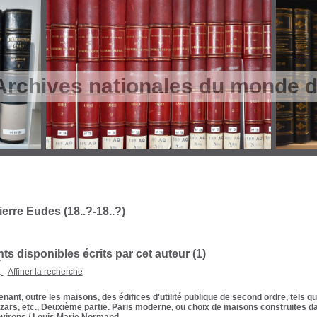
Archives nationales du monde du
erre Eudes (18..?-18..?)
s disponibles écrits par cet auteur (
1
)
Affiner la recherche
nant, outre les maisons, des édifices d'utilité publique de second ordre, tels q
zars, etc., Deuxième partie. Paris moderne, ou choix de maisons construites da