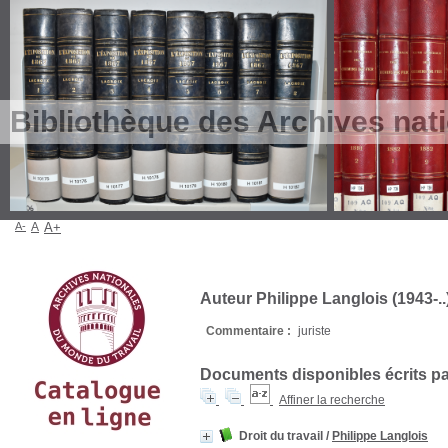
Bibliothèque des Archives nat
A-
A
A+
Auteur Philippe Langlois (1943-..
Commentaire :
juriste
Documents disponibles écrits par
Affiner la recherche
Droit du travail
/
Philippe Langlois