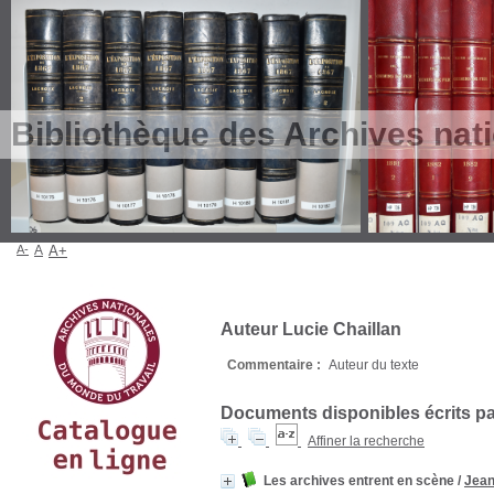
Bibliothèque des Archives nat
A-
A
A+
Auteur Lucie Chaillan
Commentaire :
Auteur du texte
Documents disponibles écrits par
Affiner la recherche
Les archives entrent en scène
/
Jean