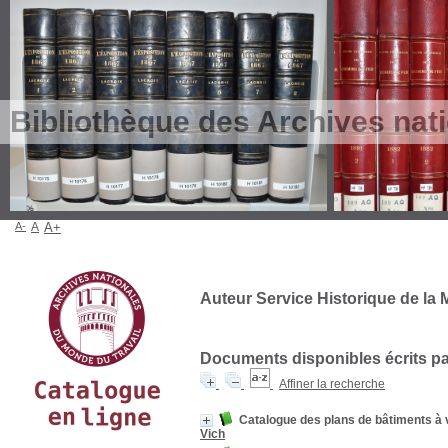
Bibliothèque des Archives nat
A-
A
A+
Auteur Service Historique de la 
Documents disponibles écrits par
Affiner la recherche
Catalogue des plans de bâtiments à 
Vich