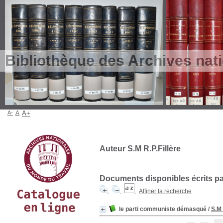
Bibliothèque des Archives nat
A-
A
A+
Auteur S.M R.P.Fillère
Documents disponibles écrits par
Affiner la recherche
le parti communiste démasqué
/
S.M 