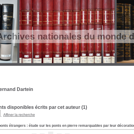
Archives nationales du monde du
ernand Dartein
s disponibles écrits par cet auteur (
1
)
Affiner la recherche
onts étrangers : étude sur les ponts en pierre remarquables par leur décoratio