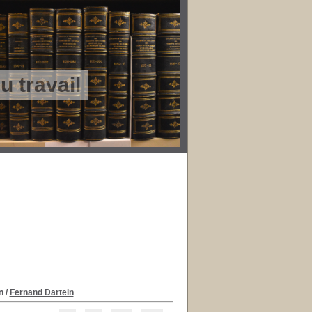
 travail
n
/
Fernand Dartein