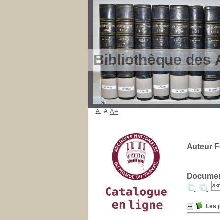
Bibliothèque des 
A-
A
A+
Auteur F
Document
Les p