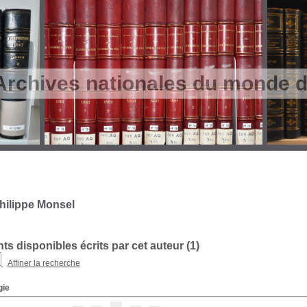
Archives nationales du monde du
hilippe Monsel
s disponibles écrits par cet auteur (
1
)
Affiner la recherche
gie