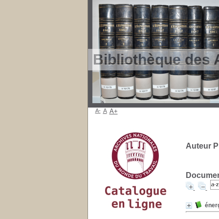
Bibliothèque des 
A-
A
A+
Auteur P
Document
éner