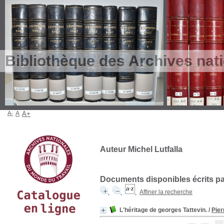
Bibliothèque des Archives nat
A-
A
A+
Auteur Michel Lutfalla
Documents disponibles écrits par
Affiner la recherche
L'héritage de georges Tattevin.
/
Pier