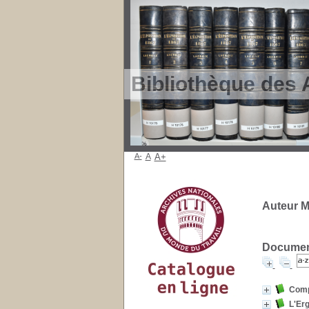
Bibliothèque des 
A-
A
A+
Auteur Mi
Document
Comp
L'Erg