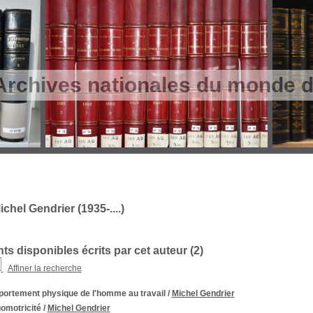
Archives nationales du monde du
chel Gendrier (1935-....)
s disponibles écrits par cet auteur (
2
)
Affiner la recherche
ortement physique de l'homme au travail
/
Michel Gendrier
omotricité
/
Michel Gendrier