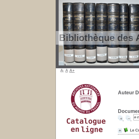
Bibliothèque des 
A-
A
A+
Auteur 
Document
Le C