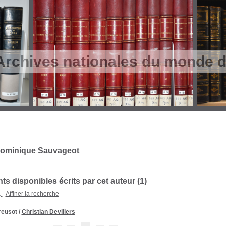
Archives nationales du monde du
Dominique Sauvageot
s disponibles écrits par cet auteur (
1
)
Affiner la recherche
reusot
/
Christian Devillers