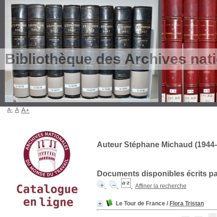
Bibliothèque des Archives nat
A-
A
A+
Auteur Stéphane Michaud (1944-..
Documents disponibles écrits par
Affiner la recherche
Le Tour de France
/
Flora Tristan