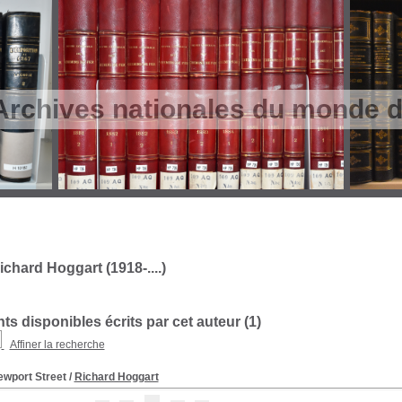
Archives nationales du monde du
chard Hoggart (1918-....)
s disponibles écrits par cet auteur (
1
)
Affiner la recherche
ewport Street
/
Richard Hoggart