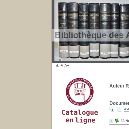
Bibliothèque des 
A-
A
A+
Auteur Ri
Document
33 N