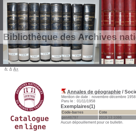
Bibliothèque des Archives nat
A-
A
A+
Annales de géographie
/ Soci
Mention de date : novembre-décembre 1958
Paru le : 01/11/1958
Exemplaires(1)
Code-barres
Cote
gen46797
2019 13 1086
Aucun dépouillement pour ce bulletin.