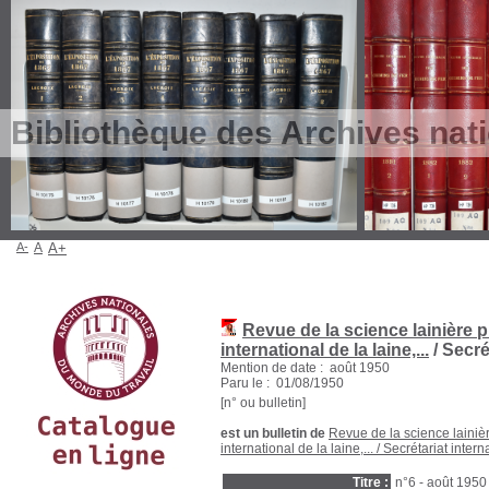
Bibliothèque des Archives nat
A-
A
A+
Revue de la science lainière p
international de la laine,...
/ Secré
Mention de date : août 1950
Paru le : 01/08/1950
[n° ou bulletin]
est un bulletin de
Revue de la science lainièr
international de la laine,...
/
Secrétariat intern
Titre :
n°6 - août 1950