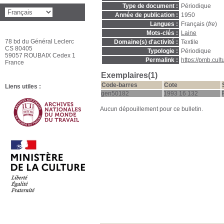
Type de document :
Périodique
Année de publication :
1950
Langues :
Français (
fre
)
Mots-clés :
Laine
78 bd du Général Leclerc
Domaine(s) d'activité :
Textile
CS 80405
Typologie :
Périodique
59057 ROUBAIX Cedex 1
Permalink :
https://pmb.cul
France
Exemplaires(1)
Code-barres
Cote
Liens utiles :
gen50182
1993 16 132
Aucun dépouillement pour ce bulletin.