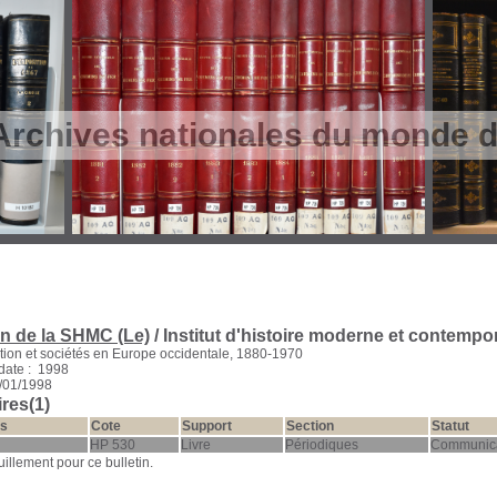
Archives nationales du monde du
in de la SHMC (Le)
/ Institut d'histoire moderne et contempor
ation et sociétés en Europe occidentale, 1880-1970
date : 1998
1/01/1998
res(1)
s
Cote
Support
Section
Statut
HP 530
Livre
Périodiques
Communic
llement pour ce bulletin.