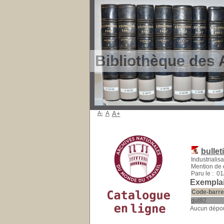
Bibliothèque des 
A-
A
A+
bullet
Industrialis
Mention de 
Paru le : 0
Exemplai
Code-barre
gut82
Aucun dépoui